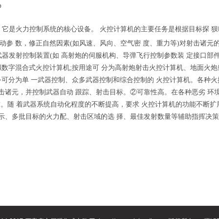
p
。它是火力控制系统的核心设备。
火控计算机的主要任务是根据目标探
狈
动参
数，修正自然因素
(
如风速、风向、空气密
度、重力等
)
对射击诸元
武器发射控制装置
(
如
高射炮的伺服机构、导弹飞行控制参数装
定接口部
拟数字混合式火控计算机
;
按用途可
分为高射炮射击火控计算机、地面火炮
务可分为单
一武器控制、众多武器控制和综合控制的
火控计算机。各种火
击诸元，并控制武器自动
跟踪、射击目标。
②
可靠性高。在各种恶劣
环
求。随
着武器系统自动化程度的不断提高，要求
火控计算机的功能不断扩
示、多批目标的火力配、射击区域的选
择、最佳发射数量等辅助指挥决策