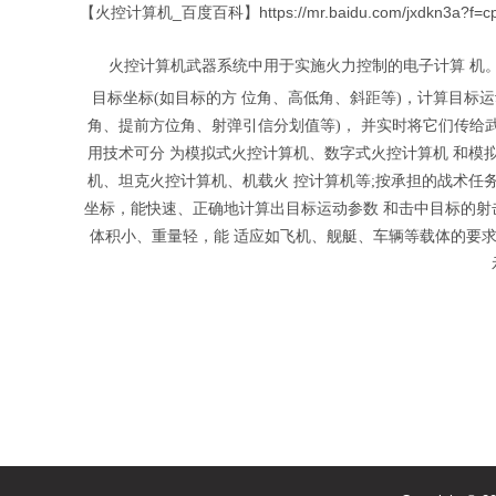
【火控计算机_百度百科】
https://mr.baidu.com/jxdkn3a?f=c
火控计算机武器系统中用于实施火力控制的电子计算
机
目标坐标
(
如目标的方
位角、高低角、斜距等
)
，计算目标运
角、提前方位角、射弹引信分划值等
)
，
并实时将它们传给
用技术可分
为模拟式火控计算机、数字式火控计算机
和模
机、坦克火控计算机、机载火
控计算机等
;
按承担的战术任
坐标，能快速、正确地计算出目标运动参数
和击中目标的射
体积小、重量轻，能
适应如飞机、舰艇、车辆等载体的要