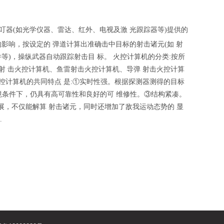
叮器
(
如光学仪器、雷达、红外、电视及激
光跟踪器等
)
提供的
的影响，按设定的
弹道计算出准确击中目标的射击诸元
(
如
射
件等
)
，操纵武器自动跟踪射击目
标。
火控计算机的分类
:
按所
射
击火控计算机、鱼雷射击火控计算机、导弹
射击火控计算
控计算机的共同特点
是
:
①
实时性强。根据探测器测得的目标
境条件下，仍具有高可靠性和良好的可
维修性。
③
结构紧凑。
展，不仅能解算
射击诸元，同时还增加了敌我运动态势的
显
.