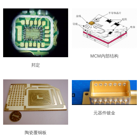
MCM内部结构
邦定
元器件镀金
陶瓷覆铜板