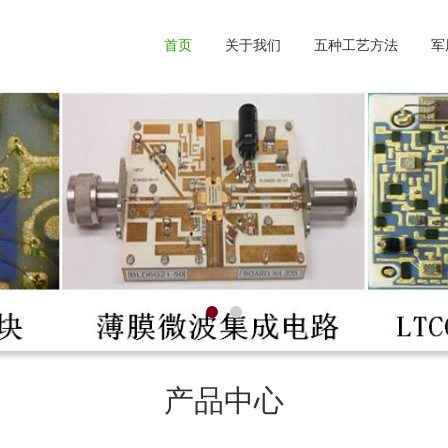
首页
关于我们
五种工艺方法
军
产品中心