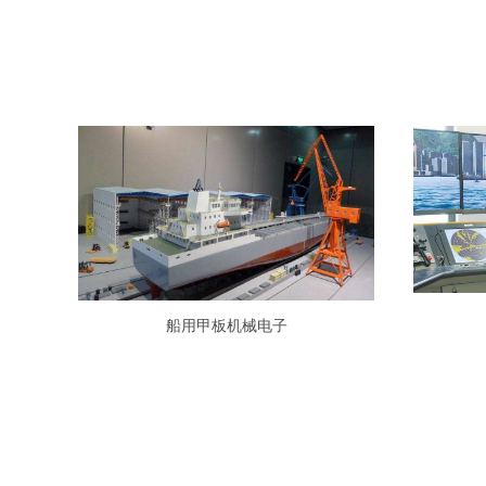
船用甲板机械电子